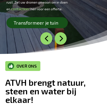
rust. Zet uw dromen gewoon om in doen
contacteer
en
hen voor een offerte.
Transformeer je tuin
OVER ONS

ATVH brengt natuur,
steen en water bij
elkaar!