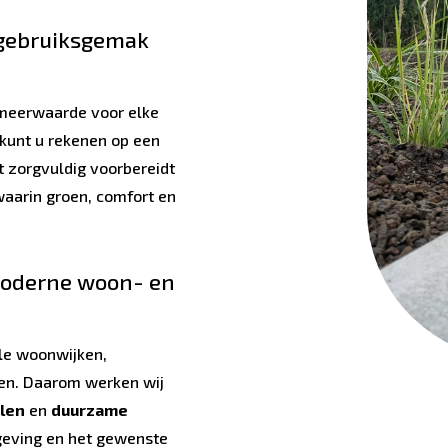
n gebruiksgemak
 meerwaarde voor elke
kunt u rekenen op een
t zorgvuldig voorbereidt
 waarin groen, comfort en
moderne woon- en
le woonwijken,
en. Daarom werken wij
alen
en
duurzame
geving en het gewenste