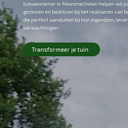
tuinaannemer in Maasmechelen helpen wij par
gezinnen en bedrijven bij het realiseren van 
die perfect aansluiten bij hun eigendom, leven
verwachtingen.
Transformeer je tuin