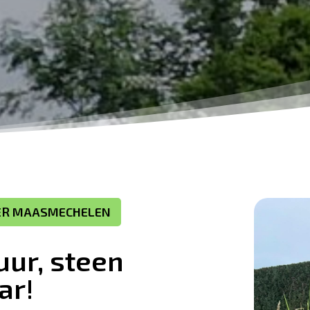
ER MAASMECHELEN
uur, steen
ar!