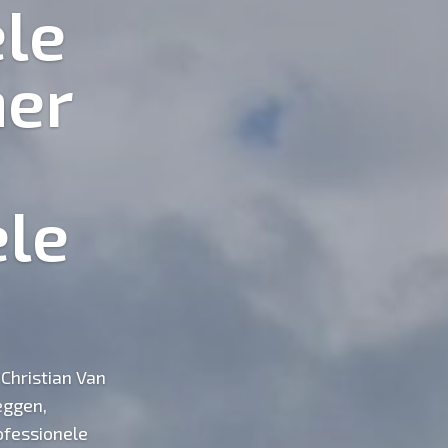
le
er
le
 Christian Van
eggen,
ofessionele