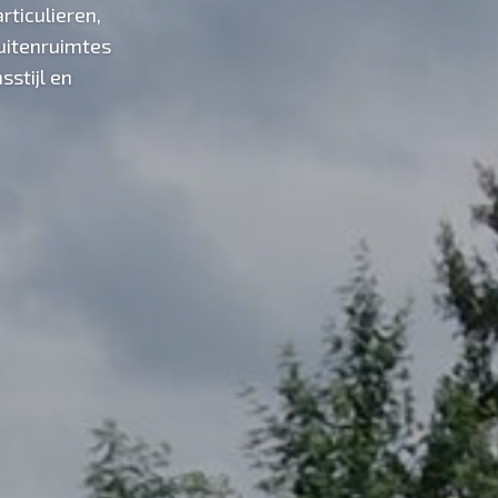
ticulieren,
buitenruimtes
sstijl en