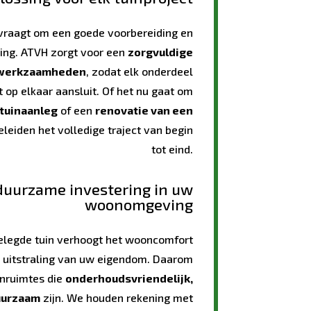
 vraagt om een goede voorbereiding en
ring. ATVH zorgt voor een
zorgvuldige
e werkzaamheden
, zodat elk onderdeel
t op elkaar aansluit. Of het nu gaat om
 tuinaanleg
of een
renovatie van een
geleiden het volledige traject van begin
tot eind.
duurzame investering in uw
woonomgeving
elegde tuin verhoogt het wooncomfort
e uitstraling van uw eigendom. Daarom
enruimtes die
onderhoudsvriendelijk,
uurzaam
zijn. We houden rekening met