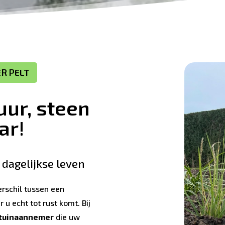
R PELT
uur, steen
ar!
w dagelijkse leven
rschil tussen een
u echt tot rust komt. Bij
 tuinaannemer
die uw