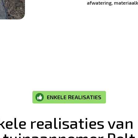
afwatering, materiaalk
ENKELE REALISATIES

kele realisaties va
tuinaannemer Pelt