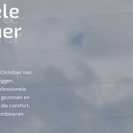
le
er
 Christian Van
eggen,
ofessionele
, gezinnen en
 die comfort,
combineren.