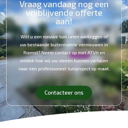
Vraag vandaag nog een
vrijblijvende offerte
aan!
Wilt u een nieuwe tuin laten aanleggen of
uw bestaande buitenruimte vernieuwen in
Riemst? Neem contact op met ATVH en
ontdek hoe wij uw ideeën kunnen vertalen
naar een professioneel tuinproject op maat.
Contacteer ons