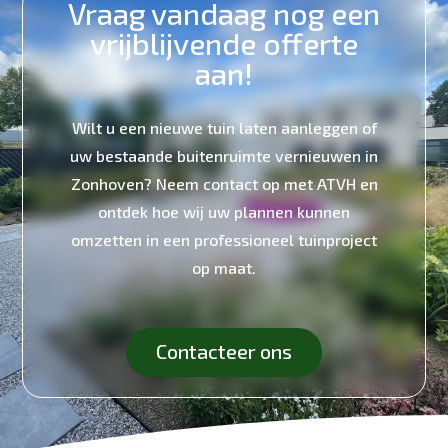
Vraag vandaag nog een
vrijblijvende offerte
aan!
Wilt u een nieuwe tuin laten aanleggen of
uw bestaande buitenruimte vernieuwen in
Zonhoven? Neem contact op met ATVH en
ontdek hoe wij uw plannen kunnen
omzetten in een professioneel tuinproject
op maat.
Contacteer ons